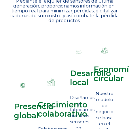
Mediante el alquiler de sensores de última
generación, proporcionamos ​información en ​
tiempo real para minimizar pérdidas, digitalizar
cadenas de ​suministro y así combatir la pérdida
de productos.
Economí
Desarrollo
circular
local
Nuestro
Diseñamos
modelo
Crecimiento
y
Presencia
de
fabricamos
negocio
colaborativo
global
nuestros
se basa
sensores
en el
en ​
Colaboramos