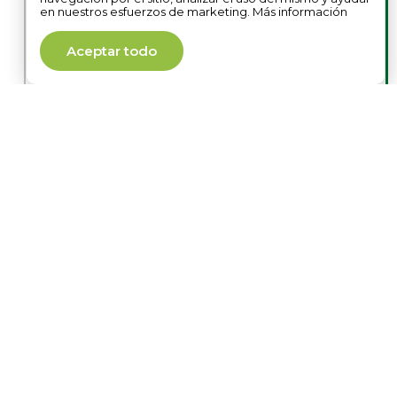
Para apoyar nuestra expansión en
en nuestros esfuerzos de marketing. Más información
América del Norte, establecimos
una nueva entidad en EE.UU. en
Aceptar todo
Florida, sentando las bases para un
mayor acceso al mercado y
soporte al cliente.
2023: Avances Tecnológicos
Nuevos Sensores con
Conectividad 5G
: Mejoramos
nuestra tecnología con sensores
habilitados para 5G, mejorando la
transmisión de datos en tiempo
real y la cobertura.
Patente en China
: Registramos
una patente en China para nuestro
sistema de logística inversa.