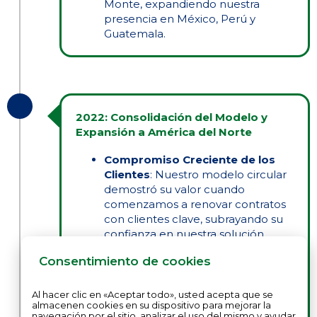
Monte, expandiendo nuestra
presencia en México, Perú y
Guatemala.
2022: Consolidación del Modelo y
Expansión a América del Norte
Compromiso Creciente de los
Clientes
: Nuestro modelo circular
demostró su valor cuando
comenzamos a renovar contratos
con clientes clave, subrayando su
confianza en nuestra solución.
Programa Ports 4.0
: Dedicado a
Consentimiento de cookies
mejorar nuestra tecnología y
ampliar las capacidades de los
sensores.
Al hacer clic en «Aceptar todo», usted acepta que se
almacenen cookies en su dispositivo para mejorar la
Entrada al Mercado de EE.UU.
:
navegación por el sitio, analizar el uso del mismo y ayudar