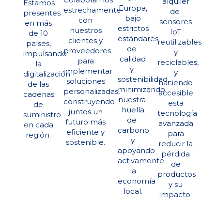
alquiler
Estamos
Europa,
estrechamente
de ​​
presentes
bajo
con
sensores
en más
estrictos
nuestros
IoT
de 10
estándares
clientes y
reutilizables
países,
de ​
proveedores
y
impulsando
calidad
para
reciclables,
la
y ​
implementar
y
digitalización
sostenibilidad,
soluciones
haciendo
de las
minimizando
personalizadas,
​accesible
cadenas
nuestra ​
construyendo
esta
de
huella
juntos un
tecnología
suministro
de ​
futuro más
avanzada
en cada
carbono
eficiente y
para
región.
y
sostenible.
reducir la
apoyando
​pérdida
activamente
de
la
productos
economía
y su
​​local.
impacto.